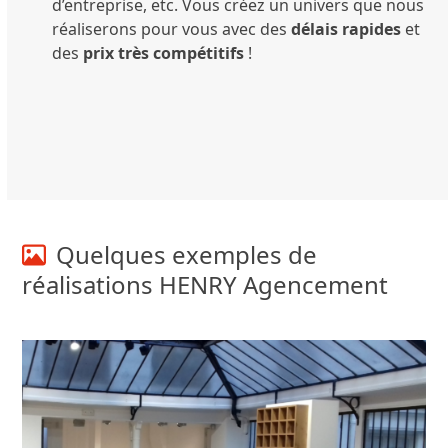
d’entreprise, etc. Vous créez un univers que nous
réaliserons pour vous avec des
délais rapides
et
des
prix très compétitifs
!
Quelques exemples de
réalisations HENRY Agencement
Use
the
left
and
right