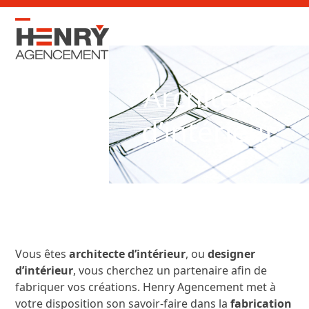
Skip
to
Open
Close
content
mobile
mobile
menu
menu
Architecte
d’intérieur
Vous êtes
architecte d’intérieur
, ou
designer
d’intérieur
, vous cherchez un partenaire afin de
fabriquer vos créations. Henry Agencement met à
votre disposition son savoir-faire dans la
fabrication