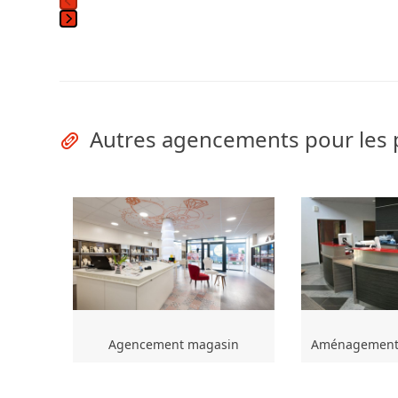
Press
escape
to
go
to
Autres agencements pour les 
the
first
slide
Agencement magasin
Aménagement 