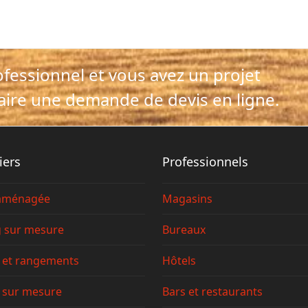
ofessionnel et vous avez un projet
aire une demande de devis en ligne.
iers
Professionnels
 aménagée
Magasins
g sur mesure
Bureaux
 et rangements
Hôtels
 sur mesure
Bars et restaurants