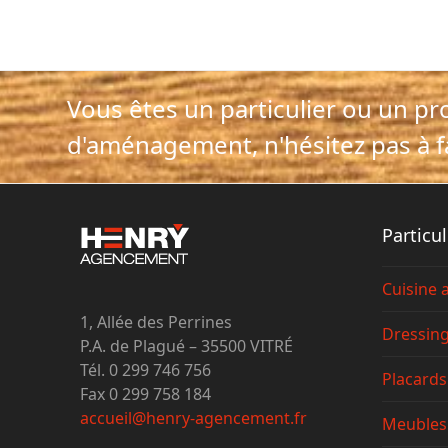
Vous êtes un particulier ou un pr
d'aménagement, n'hésitez pas à f
Particul
Cuisine
1, Allée des Perrines
Dressin
P.A. de Plagué – 35500 VITRÉ
Tél. 0 299 746 756
Placards
Fax 0 299 758 184
accueil@henry-agencement.fr
Meubles